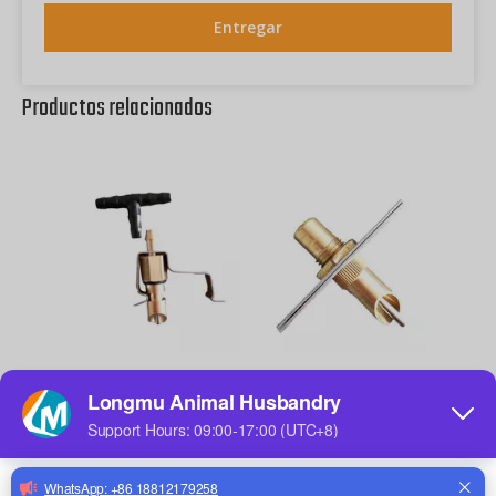
Entregar
Productos relacionados
Bebedero de tetina de latón para granja avícola Tetina de bebedero para línea de bebedero de aves de corral para gallinas ponedoras
Equipo de bebida para granja de conejos, bebedero automático de visón de zorro, tetina de agua potable para conejos de latón