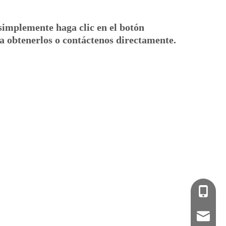
simplemente haga clic en el botón
a obtenerlos o contáctenos directamente.
008613
longmu