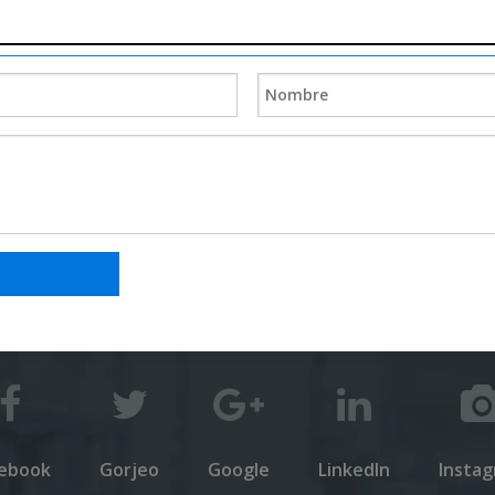
ebook
Gorjeo
Google
LinkedIn
Insta