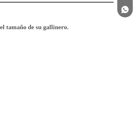
+86 139
el tamaño de su gallinero.