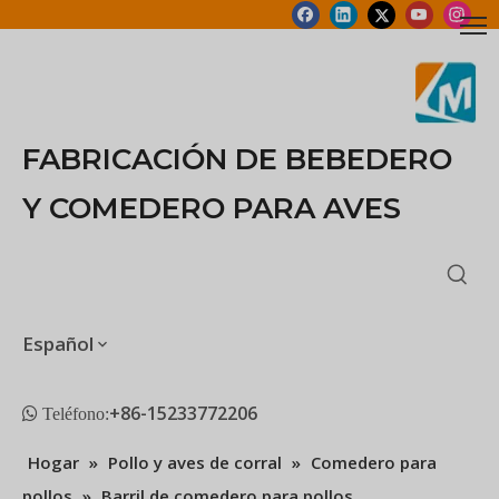
FABRICACIÓN DE BEBEDERO
Y COMEDERO PARA AVES
Español
+86-15233772206
 Teléfono:
Hogar
»
Pollo y aves de corral
»
Comedero para
pollos
»
Barril de comedero para pollos