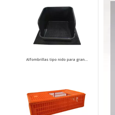
Alfombrillas tipo nido para granja de pollos, almohadilla para huevos de aves de corral