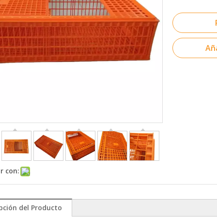
Aña
r con:
pción del Producto