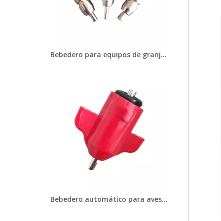
Bebedero para equipos de granja de pollos Tetina para granjas de pollos Bebedero con tetina para vasos bebederos
Bebedero automático para aves de corral, bebedero con tetina para sistema de línea de bebedero para pollos, granjas de gallinas ponedoras