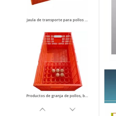
Jaula de transporte para pollos vivos, caja de volumen de aves de corral, caja de transporte plegable de plástico para pato, pollo, Paloma, LM-89
Productos de granja de pollos, bandeja para huevos, caja de transporte de huevos plegable, caja para aves de corral, LMC-05