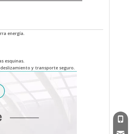
rra energía.
as esquinas.
 deslizamiento y transporte seguro.
008613
longmu