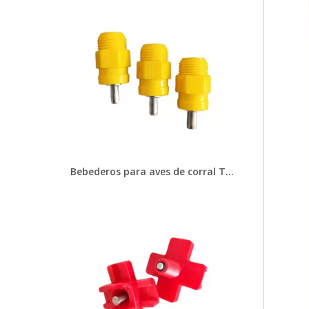
Bebederos para aves de corral Tetina para línea de bebederos y línea de alimentación Tetina para bebederos de pollos para pollos Pollitos de engorde Gallinas ponedoras Granjas