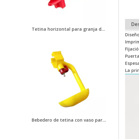
Des
Tetina horizontal para granja de pollos, hecha a mano, para bebedero de pollos de patio trasero, tetina para cubos
Diseño
Imprim
Fijaci
Puerta
Espesa
La pri
Bebedero de tetina con vaso para beber, bebederos con tetina para bebedero para pollos de engorde, gallinas ponedoras, equipo para aves de corral