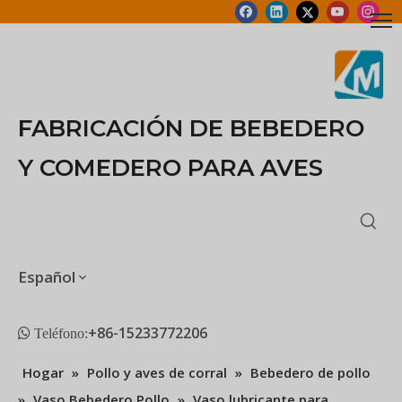
FABRICACIÓN DE BEBEDERO
Y COMEDERO PARA AVES
Español
+86-15233772206
 Teléfono:
Hogar
»
Pollo y aves de corral
»
Bebedero de pollo
»
Vaso Bebedero Pollo
»
Vaso lubricante para