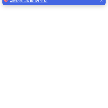
Alimentador automático de 14 rejillas, bandeja alimentadora para pollos de engorde, bandeja alimentadora de equipos de avicultura, bandeja alimentadora para línea de alimentación de aves de corral