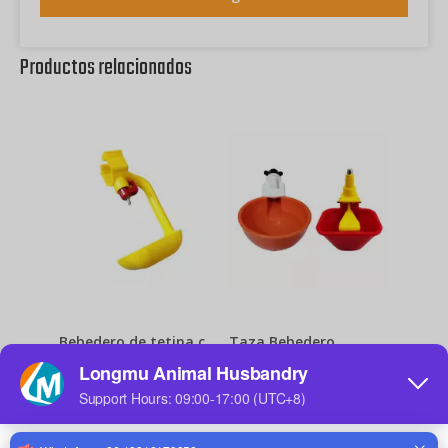
Productos relacionados
Bebedero de tetina con vaso para beber, bebederos con tetina para bebedero para pollos de engorde, gallinas ponedoras, equipo para aves de corral
Taza Bebedero