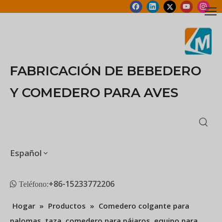
FABRICACIÓN DE BEBEDERO
Y COMEDERO PARA AVES
Español
+86-15233772206
 Teléfono:
Hogar
»
Productos
»
Comedero colgante para
palomas, taza, comedero para pájaros, equipo para