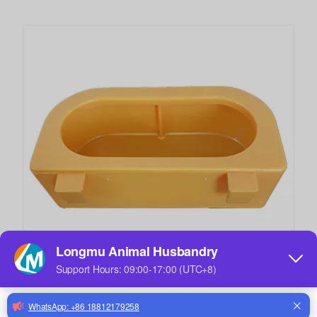
Comedero para palomas de un solo orificio colgante LMB-06
Bebedero de animales de plástico 1L/3L/5L/10L alimentador de agua para palomas para mascotas LMB-16