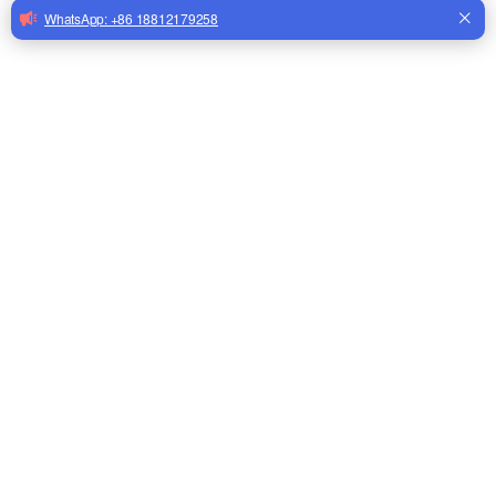
Modelo:
LM-31
Marca del producto:
LONGMU
Código De Producto:
LM-31
Descripción del Producto
Bebedero con tetina para pollo y montaje lateral
Horizontal, tetinas de agua para aves de corral con
tuerca arandela, bebedero automático para granjas
avícolas, Lm-31