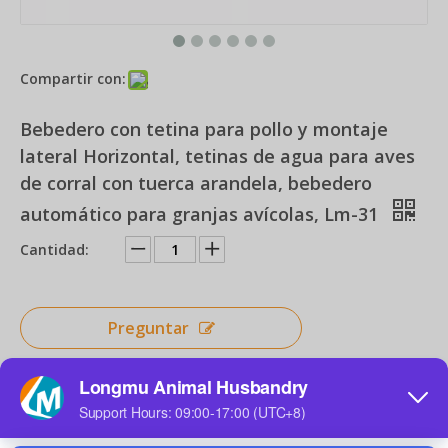
Compartir con:
Comedero y bebedero de tubo colgante Cubo de alimentación para aves de corral con cubierta para lluvia Dispositivos de alimentación automática para gallinero Cubo de agua con taza de válvula
Piso de estiércol con fugas de aves de corral Tablero de estiércol de fugas de pollo de plástico Piso de listones de plástico de pollo de pato y ganso para granja avícola LML-43
Bebedero con tetina para pollo y montaje
lateral Horizontal, tetinas de agua para aves
de corral con tuerca arandela, bebedero
automático para granjas avícolas, Lm-31
Cantidad:
Preguntar
Añadir al carrito
Bebedero de animales de plástico 1L/3L/5L/10L alimentador de agua para palomas para mascotas LMB-16