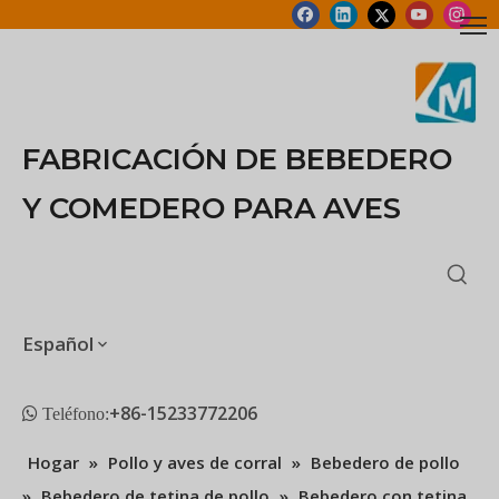
FABRICACIÓN DE BEBEDERO
Y COMEDERO PARA AVES
Español
+86-15233772206
 Teléfono:
Hogar
»
Pollo y aves de corral
»
Bebedero de pollo
»
Bebedero de tetina de pollo
»
Bebedero con tetina