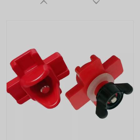
Bebedero y comedero de tubo colgante Cubo de alimentación para aves de corral con cubierta para lluvia Dispositivos de alimentación automática para gallinero Cubo de agua con taza de válvula
Bebedero para pollos con asa de 4L y 8L, cubo de agua con patas, 3kg, 5kg, 8kg, cubo para alimentación de aves de corral, dispositivos de alimentación automática para gallinero, bebedero y alimentador para pollos