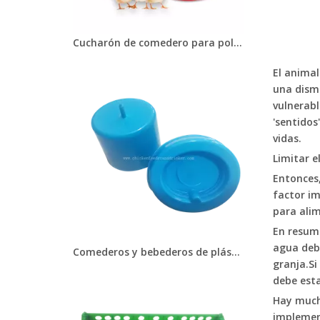
Cucharón de comedero para pollos para línea de comederos para granjas de pollos
El anima
una dismi
vulnerabl
'sentidos
vidas.
Limitar e
Entonces,
factor im
para alim
En resume
agua debe
Comederos y bebederos de plástico para palomas, bebedero para pollitos y codornices, cuenco para aves de corral, pájaros enjaulados, LMQ-1 y LMQ-2
granja.Si
debe esta
Hay much
implement