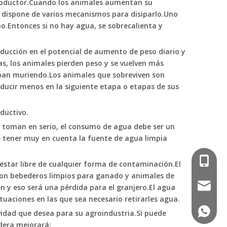
roductor.Cuando los animales aumentan su
o, dispone de varios mecanismos para disiparlo.Uno
po.Entonces si no hay agua, se sobrecalienta y
ucción en el potencial de aumento de peso diario y
as, los animales pierden peso y se vuelven más
aban muriendo.Los animales que sobreviven son
ducir menos en la siguiente etapa o etapas de sus
ductivo.
se toman en serio, el consumo de agua debe ser un
be tener muy en cuenta la fuente de agua limpia
008613
 estar libre de cualquier forma de contaminación.El
 con bebederos limpios para ganado y animales de
longmu
 y eso será una pérdida para el granjero.El agua
uaciones en las que sea necesario retirarles agua.
+86 139
idad que desea para su agroindustria.Si puede
dera mejorará: