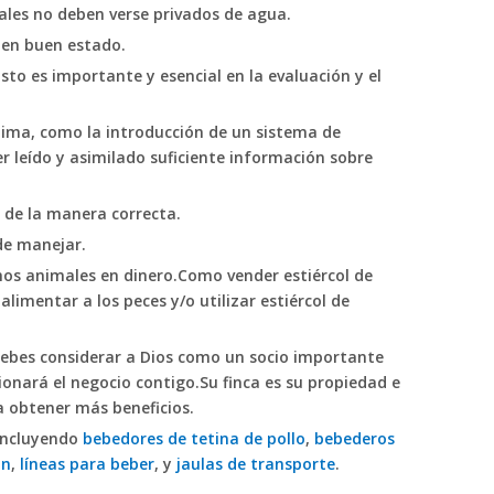
males no deben verse privados de agua.
 en buen estado.
sto es importante y esencial en la evaluación y el
última, como la introducción de un sistema de
 leído y asimilado suficiente información sobre
 de la manera correcta.
de manejar.
echos animales en dinero.Como vender estiércol de
limentar a los peces y/o utilizar estiércol de
ebes considerar a Dios como un socio importante
onará el negocio contigo.Su finca es su propiedad e
a obtener más beneficios.
incluyendo
bebedores de tetina de pollo
,
bebederos
ón
,
líneas para beber
, y
jaulas de transporte
.