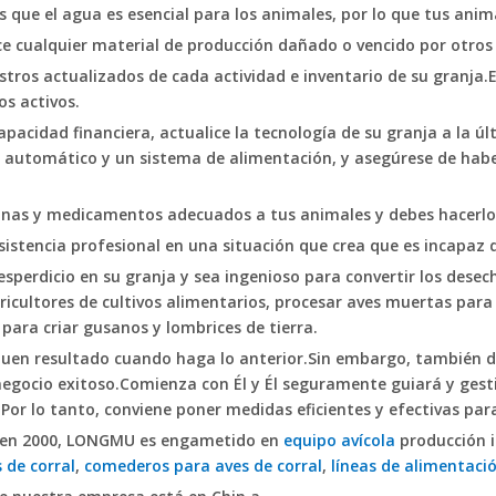
s que el agua es esencial para los animales, por lo que tus ani
e cualquier material de producción dañado o vencido por otros
istros actualizados de cada actividad e inventario de su granja.E
os activos.
capacidad financiera, actualice la tecnología de su granja a la 
automático y un sistema de alimentación, y asegúrese de haber
unas y medicamentos adecuados a tus animales y debes hacerlo
istencia profesional en una situación que crea que es incapaz 
desperdicio en su granja y sea ingenioso para convertir los des
ricultores de cultivos alimentarios, procesar aves muertas para a
para criar gusanos y lombrices de tierra.
buen resultado cuando haga lo anterior.Sin embargo, también d
egocio exitoso.Comienza con Él y Él seguramente guiará y gesti
.Por lo tanto, conviene poner medidas eficientes y efectivas par
en 2000, LONGMU es enga
metido en
equipo avícola
producción 
 de corral
,
comederos para aves de corral
,
líneas de alimentaci