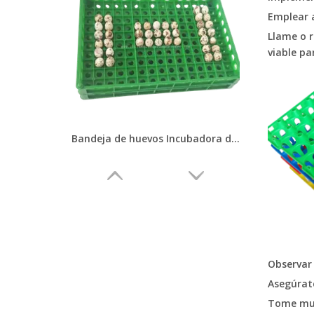
Emplear a
Llame o r
viable pa
Bandeja de huevos Incubadora de plástico/bandeja de incubadora de huevos de plástico para pollo, ganso, pato/máquina de fabricación de bandejas de huevos LMQ-3
Observar
Asegúrate
Tome muy 