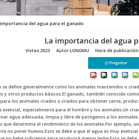
 importancia del agua para el ganado
La importancia del agua p
Vistas:
2023
Autor:LONGMU Hora de publicación:
Preguntar
o se define generalmente como los animales mantenidos o criad
vo y otros productos básicos.El ganado, también conocido como
 para los animales criados o criados para obtener carne, produc
s esencial, especialmente para el hombre y los animales.Un cri
nar agua adecuada, limpia y libre de patógenos a los animales
 que determina el rendimiento de los animales.Por ejemplo, un
ría no poner huevos.Esto se debe a que el agua es muy esencial
ue no bebe suficiente agua producirá menos leche.Esto se debe 