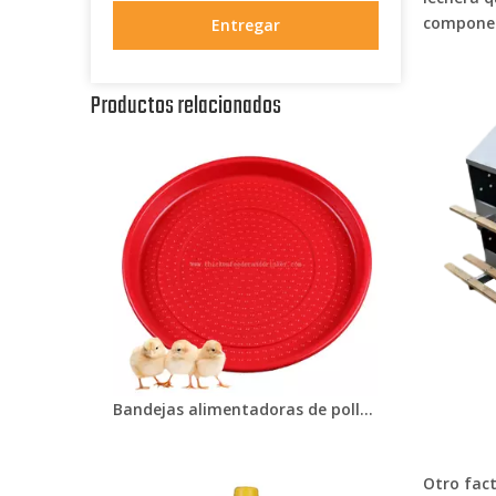
componen
Entregar
Productos relacionados
Bandejas alimentadoras de pollos para bebés, granja avícola, alimentador de pollos de plástico PP, bandeja redonda para comida de pollitos, plato de alimentación LM-81
Otro fact