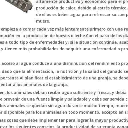
altamente productivo y económico para el p
producción de calor, debido al estrés térmic
de ellos es beber agua para refrescar su cuer
muere.
l empieza a comer cada vez más lentamente;primero con una red
nución en la producción de huevos o leche.Con el paso de los dí
es a todo tipo de enfermedades y, si la situación continúa, ac
' y tienen más probabilidades de adquirir una enfermedad o pro
l acceso al agua conduce a una disminución del rendimiento pro
 dado que la alimentación, la nutrición y la salud del ganado 
portante.Al planificar el establecimiento de una granja, se de
entar a los animales de la granja.
n, los animales debían recibir agua suficiente y fresca, y debía
 provenir de una fuente limpia y saludable y debe ser servida
 los animales se quedan sin agua durante mucho tiempo, mueren
r disponible para los animales en todo momento, excepto en sit
as cosas que debe implementar para lograr la mayor productiv
ar los siguientes consejos, la productividad de su granja gana