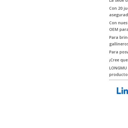
La sede d
Con 20 ju
asegurad
Con nues
OEM para 
Para brin
gallinero
Alimentador de pollos Diy, puertos a prueba de lluvia, alimentador de patos y aves de corral, Kit de alimentación automática, fácil uso para cubos, contenedores, comederos, LM-128
Para posv
¡Cree qu
LONGMU e
producto