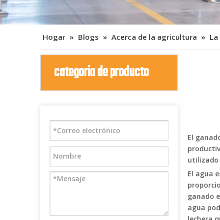
Hogar
»
Blogs
»
Acerca de la agricultura
»
La
categoria de producto
El ganad
producti
utilizado
El agua e
proporcio
ganado es
agua pod
lechera q