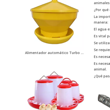
animales 
¿Por qué 
La import
manera:
El agua e
Es vital p
Se utiliz
Se requie
Alimentador automático Turbo para pollitos, comederos para pollos de 6kg, cubo de alimentación de plástico para aves de corral, LM-109 para gallinero
Es necesa
Es necesa
animal.
¿Qué pas