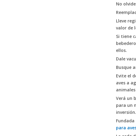
No olvide
Reemplac
Bebedero de campana Plasson de alta calidad, bebederos para pollitos, bebedero automático colgante para aves de corral, bebedero de campana para pollo a la venta LM-93
Lleve reg
valor de l
Si tiene 
bebedero 
ellos.
Dale vac
Busque as
Evite el 
aves a ag
animales 
Verá un 
Sistema de riego para aves de corral, bebedero de campana para pollitos, bebedero de riego para pollos de fácil llenado, alimentador de agua automático para pollos LM-137
para un n
inversión
Fundada 
para aves