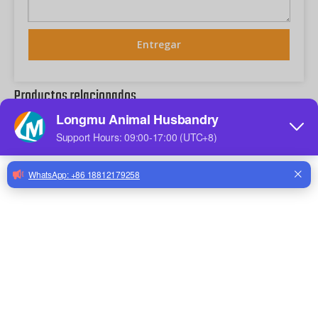
Entregar
Productos relacionados
Bebedero con tetina para pollo de montaje lateral horizontal Tetinas de agua para aves de corral con tuerca arandela y vaso para bebedero Bebedero automático para granjas avícolas Bebedero para pollos LM-134/LM-31
Bebedor de tetina Horizontal, tetinas automáticas para beber, para pato, ganso, pollito, pájaro, bebederos de montaje lateral, LM-131