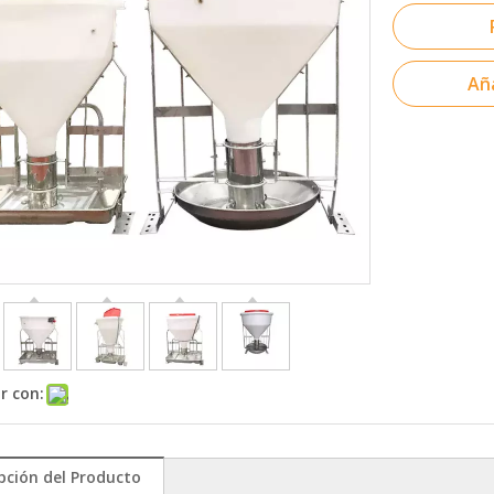
Aña
r con:
pción del Producto