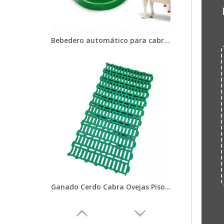
Bebedero automático para cabras, bebedero para ganado, cuenco para beber agua de oveja, para lechones, ganado, perros, LMS-03
Ganado Cerdo Cabra Ovejas Piso de listones de plástico Aves de corral con fugas Piso de estiércol Tablero de estiércol con fugas de pollo de plástico Pato y ganso para gallinero Jaula para pollos LML-55