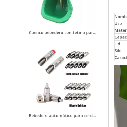
Nombr
Uso
Mater
Cuenco bebedero con tetina para granjas de cerdos Qutomatic Sistemas de alimentación de animales para cerdos Ovejas Conejos Equipos para cría de cerdos
Capac
Lid
Silo
Caract
Bebedero automático para cerdos tipo pico de pato, tetina de agua para cerdos, equipo para ganado, sistema de línea de bebida