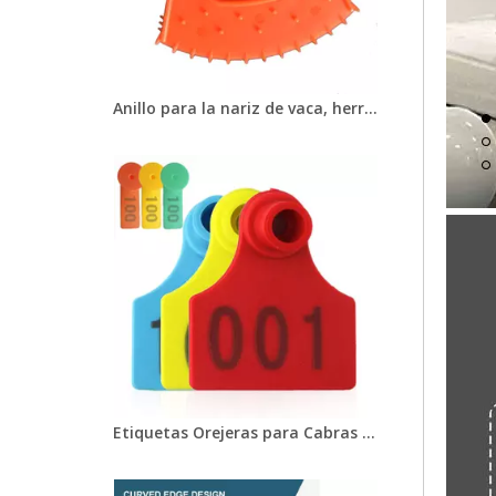
Anillo para la nariz de vaca, herramienta de destete de plástico para animales de granja, ganado vacuno, previene la succión, LMA-18
Etiquetas Orejeras para Cabras Ovejas Bovinos Vacas Porcinos Gestión de Seguimiento de Animales LMA-01