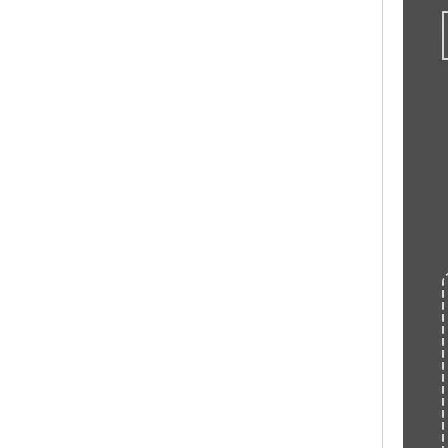
Piso de estiércol con fugas de aves de corral Tablero de estiércol de fugas de pollo de plástico Piso de listones de plástico de pollo de pato y ganso para granja avícola LML-43