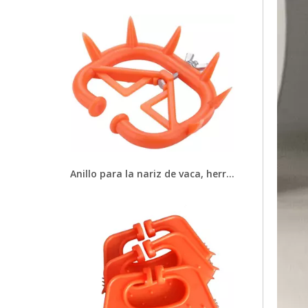
Anillo para la nariz de vaca, herramienta de destete de plástico rojo para animales de granja, ganado, destete, para prevenir la succión