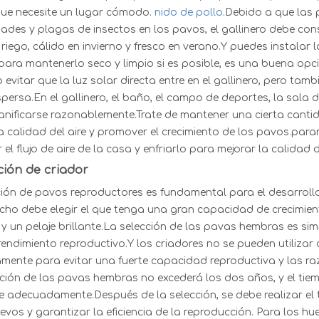
que necesite un lugar cómodo.
nido de pollo
.Debido a que las
ades y plagas de insectos en los pavos, el gallinero debe co
 riego, cálido en invierno y fresco en verano.Y puedes instalar l
para mantenerlo seco y limpio si es posible, es una buena opció
 evitar que la luz solar directa entre en el gallinero, pero t
spersa.En el gallinero, el baño, el campo de deportes, la sala de 
anificarse razonablemente.Trate de mantener una cierta cantid
a calidad del aire y promover el crecimiento de los pavos.
para
el flujo de aire de la casa y enfriarlo para mejorar la calidad de
ción de criador
ión de pavos reproductores es fundamental para el desarrollo 
ho debe elegir el que tenga una gran capacidad de crecimien
 y un pelaje brillante.La selección de las pavas hembras es s
rendimiento reproductivo.Y los criadores no se pueden utiliz
mente para evitar una fuerte capacidad reproductiva y las raz
zación de las pavas hembras no excederá los dos años, y el ti
e adecuadamente.Después de la selección, se debe realizar el 
evos y garantizar la eficiencia de la reproducción. Para los hu