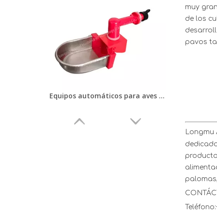
muy gran
de los cu
desarroll
pavos ta
Equipos automáticos para aves de corral KIT de bebederos para animales pequeños/mascotas/conejitos/hurones/pollos/hámster/cobayas Vaso metálico para beber roedores LM-120
Longmu A
dedicado 
producto
alimentac
palomas,
CONTÁC
Teléfono