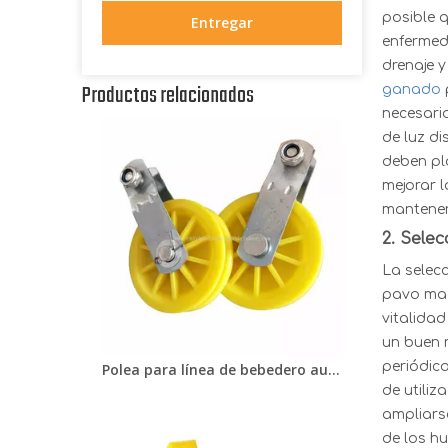
posible 
Entregar
enfermed
drenaje y
Productos relacionados
ganado
necesario
de luz di
deben pl
mejorar l
mantener 
2.
Selec
La selecc
pavo mac
vitalidad
un buen 
periódica
Polea para línea de bebedero automático para aves de corral, sistema de línea de alimentador de pollos LML-15
de utili
ampliars
de los hu