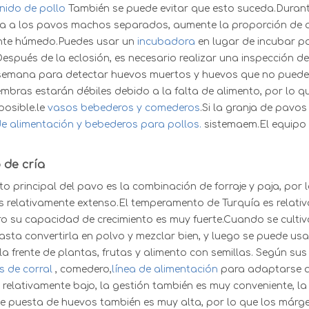
nido de pollo
También se puede evitar que esto suceda.Durant
 a los pavos machos separados, aumente la proporción de al
nte húmedo.Puedes usar un
incubadora
en lugar de incubar pav
Después de la eclosión, es necesario realizar una inspección 
 semana para detectar huevos muertos y huevos que no pueden
mbras estarán débiles debido a la falta de alimento, por lo
posible.
le
vasos bebederos y comederos
.
Si la granja de pavo
e alimentación y bebederos para pollos.
sistema
em.El equipo
 de cría
to principal del pavo es la combinación de forraje y paja, por l
s relativamente extenso.El temperamento de Turquía es relativ
ro su capacidad de crecimiento es muy fuerte.Cuando se cultiva 
hasta convertirla en polvo y mezclar bien, y luego se puede u
la frente de plantas, frutas y alimento con semillas. Según su
s de corral
, comedero
,
línea de alimentación
para adaptarse a 
relativamente bajo, la gestión también es muy conveniente, la
de puesta de huevos también es muy alta, por lo que los márg