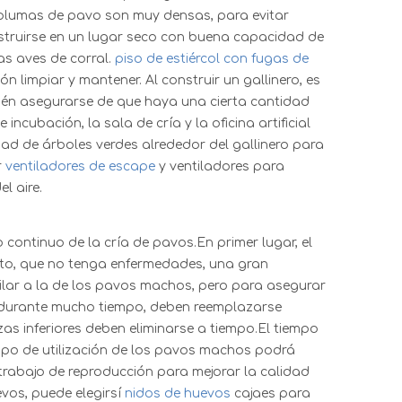
 plumas de pavo son muy densas, para evitar
nstruirse en un lugar seco con buena capacidad de
as aves de corral.
piso de estiércol con fugas de
n limpiar y mantener. Al construir un gallinero, es
ambién asegurarse de que haya una cierta cantidad
incubación, la sala de cría y la oficina artificial
ad de árboles verdes alrededor del gallinero para
r
ventiladores de escape
y ventiladores para
l aire.
continuo de la cría de pavos.En primer lugar, el
to, que no tenga enfermedades, una gran
imilar a la de los pavos machos, pero para asegurar
ar durante mucho tiempo, deben reemplazarse
as inferiores deben eliminarse a tiempo.El tiempo
empo de utilización de los pavos machos podrá
trabajo de reproducción para mejorar la calidad
evos, puede elegir
sí
nidos de huevos
caja
es para