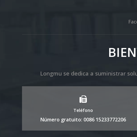
Fac
BIE
Ajuste la válvula reductora de presión del pollo con el regulador de presión automático del sistema de agua para la línea de bebida de aves de corral LML-21
Longmu se dedica a suministrar sol
Teléfono
Número gratuito: 0086 15233772206