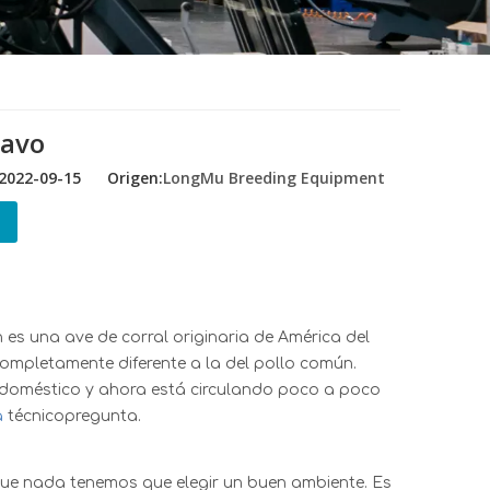
pavo
 2022-09-15 Origen:
LongMu Breeding Equipment
s una ave de corral originaria de América del
completamente diferente a la del pollo común.
o doméstico y ahora está circulando poco a poco
a
técnico
pregunta.
que nada tenemos que elegir un buen ambiente. Es