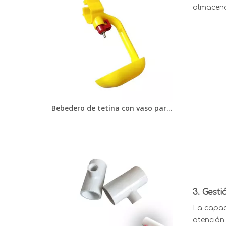
almacena
Bebedero de tetina con vaso para beber, bebederos con tetina para bebedero para pollos de engorde, gallinas ponedoras, equipo para aves de corral
3.
Gesti
La capac
atención 