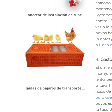
cómodo
mantenga
Conector de instalación de tuberías de bricolaje de PVC Camiseta horizontal de PVC para bebederos de agua para pollos y bebederos para aves de corral Sistema de conexiones de tuberías para granjas de pollos LML-08
ligerame
control. 
vez a la
pavas he
lo antes 
o
Línea d
4.
Costo
El alimen
manejo e
lenta, pe
triturar 
Jaulas de pájaros de transporte de plástico de alta calidad para pollos vivos/jaulas de transporte de pollos/caja de transporte de aves de corral
hojas de 
para ave
pavos es 
la tasa 