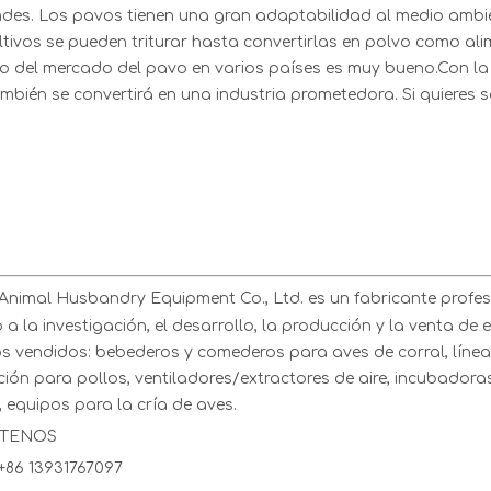
des. Los pavos tienen una gran adaptabilidad al medio ambient
ltivos se pueden triturar hasta convertirlas en polvo como al
o del mercado del pavo en varios países es muy bueno.Con la m
mbién se convertirá en una industria prometedora. Si quieres 
nimal Husbandry Equipment Co., Ltd. es un fabricante profesi
a la investigación, el desarrollo, la producción y la venta de 
s vendidos: bebederos y comederos para aves de corral, línea
ión para pollos, ventiladores/extractores de aire, incubadoras
 equipos para la cría de aves.
TENOS
:+86 13931767097