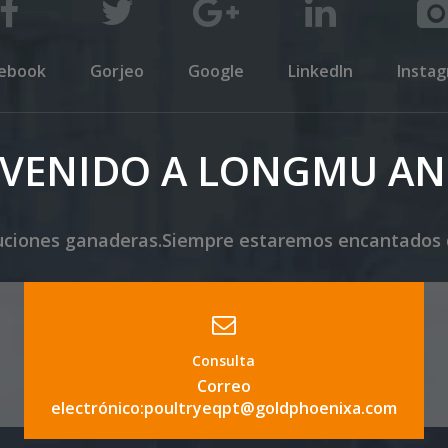
ebook
Gorjeo
Google
LinkedIn
Insta
NVENIDO A LONGMU AN
uciones ganaderas.Siempre estaremos encantados 
Consulta
Correo
electrónico:poultryeqpt@goldphoenixa.com