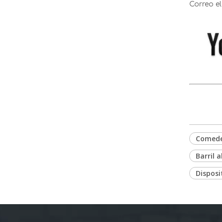
Correo el
Bebedero automático para pollos, Maxi-taza, platos/taza para aves de corral, patos, pollos, gansos, conejos, sistema de bebedero para mascotas pequeñas, LM-123
Comede
Barril 
Equipo automático para aves de corral, bebederos para aves de corral, bebederos para pollos, LM-53
Disposi