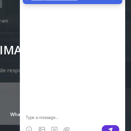
gram
IMAL
de responder a todas sus preguntas.
Mensaje
Whatsapp/WeChat:+86 15233772206