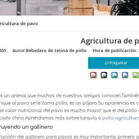
ricultura de pavo
Agricultura de 
305
Autor:Bebedero de tetina de pollo Hora de publicación:
Preguntar
es un animal que muchos de nuestros amigos conocen.También e
que al pavo se le llama pollo, es un pájaro.Su apariencia es 
el valor nutricional del pavo es mucho mayor que el del poll
rcado chino.Aprendamos más sobre
t
urquía o
pollo
agricultur
ruyendo un
gallinero
rucción del gallinero para pavos es muy importante, primero 