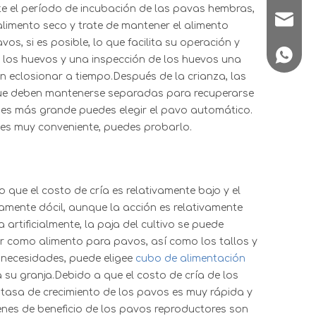
e el período de incubación de las pavas hembras,
longmu
imento seco y trate de mantener el alimento
os, si es posible, lo que facilita su operación y
+86 139
de los huevos y una inspección de los huevos una
 eclosionar a tiempo.Después de la crianza, las
 que deben mantenerse separadas para recuperarse
s es más grande puedes elegir el pavo automático.
 es muy conveniente, puedes probarlo.
o que el costo de cría es relativamente bajo y el
amente dócil, aunque la acción es relativamente
artificialmente, la paja del cultivo se puede
sar como alimento para pavos, así como los tallos y
s necesidades, puede elige
e
cubo de alimentación
su granja.Debido a que el costo de cría de los
 tasa de crecimiento de los pavos es muy rápida y
enes de beneficio de los pavos reproductores son